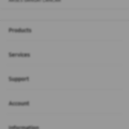
AKSES SANGAT LANCAR
Buka
Footer Navigation
Products
Buka
Services
Buka
Support
Buka
Account
Buka
Information