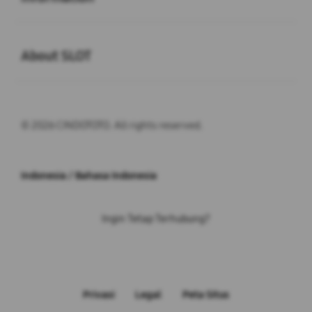
Buka
About SLOT
© 2026 CINDOTOTO. All rights reserved.
Indonesia / Bahasa Indonesia
Ingin Tetap Terhubung?
Privasi
Legal
Peta Situs