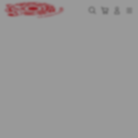
Skip
to
Cari
Troli
Login
Navigation
content